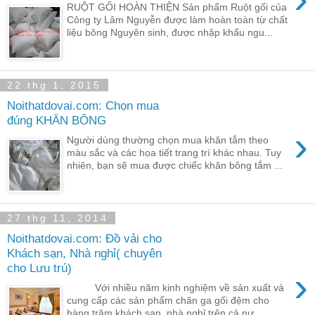
RUỘT GỐI HOÀN THIỆN Sản phẩm Ruột gối của
Công ty Lâm Nguyễn được làm hoàn toàn từ chất
liệu bông Nguyên sinh, được nhập khẩu ngu...
22 thg 1, 2015
Noithatdovai.com: Chọn mua
đúng KHĂN BÔNG
›
Người dùng thường chọn mua khăn tắm theo
màu sắc và các họa tiết trang trí khác nhau. Tuy
nhiên, bạn sẽ mua được chiếc khăn bông tắm ...
27 thg 11, 2014
Noithatdovai.com: Đồ vải cho
Khách sạn, Nhà nghỉ( chuyên
cho Lưu trú)
›
Với nhiều năm kinh nghiệm về sản xuất và
cung cấp các sản phẩm chăn ga gối đệm cho
hàng trăm khách sạn, nhà nghỉ trên cả nư...