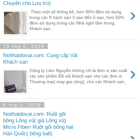
Chuyên cho Lưu trú)
›
Theo một số thống kê, hơn 90% đệm sử dụng
trong các K hách sạn 3 sao đến 5 sao, hơn 50%
đệm sử dụng trong các Nhà nghỉ tầm trung,
Khách sạn...
19 thg 5, 2016
Noithatdovai.com: Cung cấp Vải
Khách sạn
›
Công ty Lâm Nguyễn không chỉ là đơn vị sản xuất
các sản phẩm Đồ vải khách sạn cho các đơn vị
Thương mại( may gia công), cho các Khách sạn,
...
8 thg 5, 2016
Noithatdovai.com: Ruột gối
bông Lông vũ( giả Lông vũ)
Micro Fiber/ Ruột gối bông hạt
›
Hàn Quốc( bông ball)